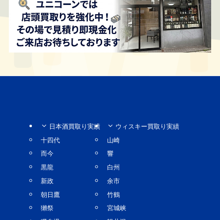
日本酒買取り実績
ウィスキー買取り実績
十四代
山崎
而今
響
黒龍
白州
新政
余市
朝日鷹
竹鶴
獺祭
宮城峡