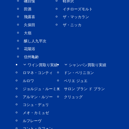
磯自慢
軽井沢
田酒
イチローズモルト
飛露喜
ザ・マッカラン
久保田
ザ・ニッカ
大嶺
醸し人九平次
花陽浴
信州亀齢
ワイン買取り実績
シャンパン買取り実績
ロマネ・コンティ
ドン・ペリニヨン
ルロワ
ペリエ ジュエ
ジョルジュ・ルーミエ
サロン ブラン ド ブラン
アルマン・ルソー
クリュッグ
コシュ・デュリ
メオ・カミュゼ
ルフレーヴ
コント・ラフォン