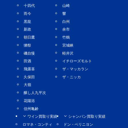
十四代
山崎
而今
響
黒龍
白州
新政
余市
朝日鷹
竹鶴
獺祭
宮城峡
磯自慢
軽井沢
田酒
イチローズモルト
飛露喜
ザ・マッカラン
久保田
ザ・ニッカ
大嶺
醸し人九平次
花陽浴
信州亀齢
ワイン買取り実績
シャンパン買取り実績
ロマネ・コンティ
ドン・ペリニヨン