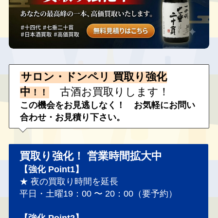
サロン・ドンペリ 買取り強化
中
古酒お買取りします！
！！
この機会をお見逃しなく！
お気軽にお問い
合わせ・お見積り下さい。
買取り強化！
営業時間拡大中
【強化 Point1】
★ 夜の買取り時間を延長
平日・土曜19：00 〜 20：00（要予約）
【強化 Point2】